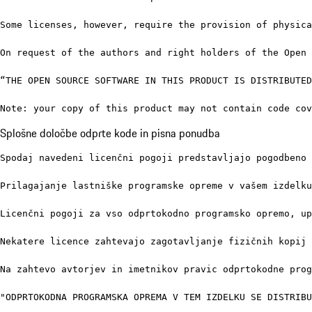
Some licenses, however, require the provision of physica
On request of the authors and right holders of the Open 
“THE OPEN SOURCE SOFTWARE IN THIS PRODUCT IS DISTRIBUTED
Note: your copy of this product may not contain code co
Splošne določbe odprte kode in pisna ponudba
Spodaj navedeni licenčni pogoji predstavljajo pogodbeno 
Prilagajanje lastniške programske opreme v vašem izdelku
Licenčni pogoji za vso odprtokodno programsko opremo, up
Nekatere licence zahtevajo zagotavljanje fizičnih kopij 
Na zahtevo avtorjev in imetnikov pravic odprtokodne prog
"ODPRTOKODNA PROGRAMSKA OPREMA V TEM IZDELKU SE DISTRIBU