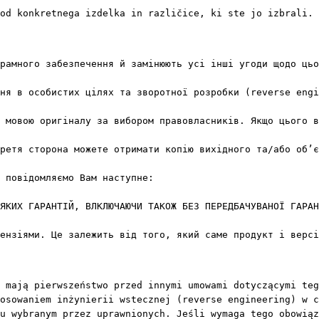
od konkretnega izdelka in različice, ki ste jo izbrali.
рамного забезпечення й замінюють усі інші угоди щодо цьо
ня в особистих цілях та зворотної розробки (reverse engi
 мовою оригіналу за вибором правовласників. Якщо цього в
ретя сторона можете отримати копію вихідного та/або об’є
 повідомляємо Вам наступне:

ЯКИХ ГАРАНТІЙ, ВЛКЛЮЧАЮЧИ ТАКОЖ БЕЗ ПЕРЕДБАЧУВАНОЇ ГАРАН
ензіями. Це залежить від того, який саме продукт і версі
 mają pierwszeństwo przed innymi umowami dotyczącymi teg
osowaniem inżynierii wstecznej (reverse engineering) w c
u wybranym przez uprawnionych. Jeśli wymaga tego obowiąz