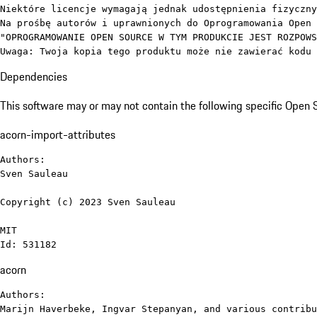
Niektóre licencje wymagają jednak udostępnienia fizyczny
Na prośbę autorów i uprawnionych do Oprogramowania Open 
"OPROGRAMOWANIE OPEN SOURCE W TYM PRODUKCIE JEST ROZPOWS
Uwaga: Twoja kopia tego produktu może nie zawierać kodu 
Dependencies
This software may or may not contain the following specific Open
acorn-import-attributes
Authors:

Sven Sauleau

Copyright (c) 2023 Sven Sauleau

MIT

Id: 531182
acorn
Authors:

Marijn Haverbeke, Ingvar Stepanyan, and various contribu