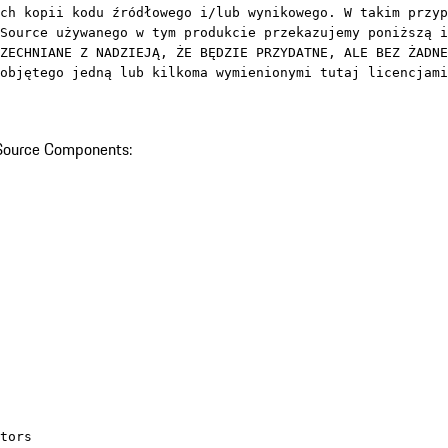
ch kopii kodu źródłowego i/lub wynikowego. W takim przyp
Source używanego w tym produkcie przekazujemy poniższą i
ZECHNIANE Z NADZIEJĄ, ŻE BĘDZIE PRZYDATNE, ALE BEZ ŻADNE
objętego jedną lub kilkoma wymienionymi tutaj licencjami
 Source Components:
tors
