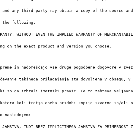
 and any third party may obtain a copy of the source and
 the following:

RANTY, WITHOUT EVEN THE IMPLIED WARRANTY OF MERCHANTABIL
ing on the exact product and version you choose.
preme in nadomeščajo vse druge pogodbene dogovore v zvez
čevanje takšnega prilagajanja sta dovoljena v obsegu, v 
ki so ga izbrali imetniki pravic. Če to zahteva veljavna
katera koli tretja oseba pridobi kopijo izvorne in/ali o
o naslednjem:

 JAMSTVA, TUDI BREZ IMPLICITNEGA JAMSTVA ZA PRIMERNOST Z