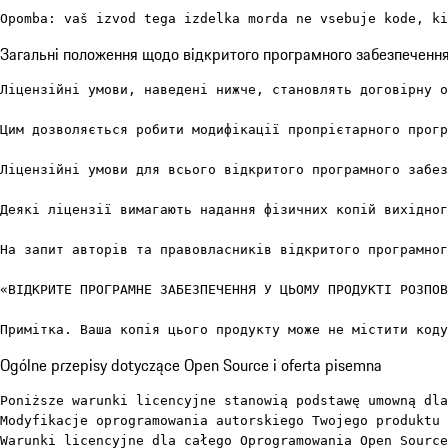
Opomba: vaš izvod tega izdelka morda ne vsebuje kode, ki
Загальні положення щодо відкритого програмного забезпеченн
Ліцензійні умови, наведені нижче, становлять договірну о
Цим дозволяється робити модифікації пропрієтарного прогр
Ліцензійні умови для всього відкритого програмного забез
Деякі ліцензії вимагають надання фізичних копій вихідног
На запит авторів та правовласників відкритого програмног
«ВІДКРИТЕ ПРОГРАМНЕ ЗАБЕЗПЕЧЕННЯ У ЦЬОМУ ПРОДУКТІ РОЗПОВ
Примітка. Ваша копія цього продукту може не містити коду
Ogólne przepisy dotyczące Open Source i oferta pisemna
Poniższe warunki licencyjne stanowią podstawę umowną dla
Modyfikacje oprogramowania autorskiego Twojego produktu 
Warunki licencyjne dla całego Oprogramowania Open Source