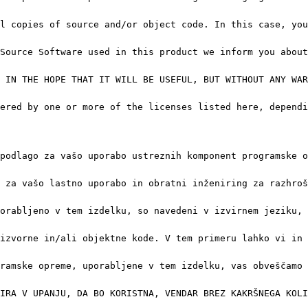
l copies of source and/or object code. In this case, you
Source Software used in this product we inform you about
 IN THE HOPE THAT IT WILL BE USEFUL, BUT WITHOUT ANY WAR
vered by one or more of the licenses listed here, depend
podlago za vašo uporabo ustreznih komponent programske o
 za vašo lastno uporabo in obratni inženiring za razhroš
orabljeno v tem izdelku, so navedeni v izvirnem jeziku, 
izvorne in/ali objektne kode. V tem primeru lahko vi in 
ramske opreme, uporabljene v tem izdelku, vas obveščamo 
IRA V UPANJU, DA BO KORISTNA, VENDAR BREZ KAKRŠNEGA KOLI