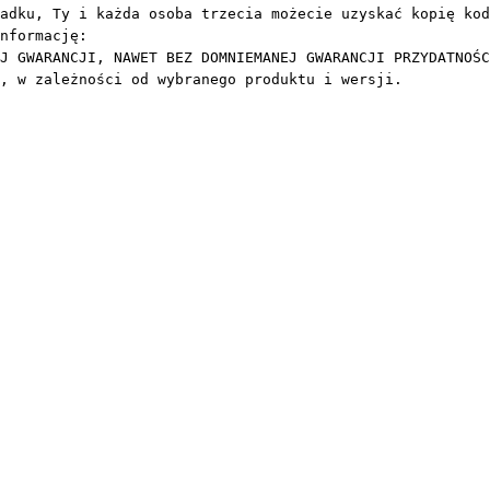
adku, Ty i każda osoba trzecia możecie uzyskać kopię kod
nformację: 

J GWARANCJI, NAWET BEZ DOMNIEMANEJ GWARANCJI PRZYDATNOŚC
, w zależności od wybranego produktu i wersji.