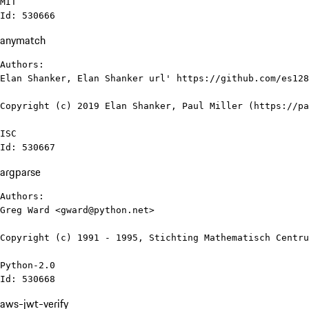
MIT

Id: 530666
anymatch
Authors:

Elan Shanker, Elan Shanker url' https://github.com/es128

Copyright (c) 2019 Elan Shanker, Paul Miller (https://pa
ISC

Id: 530667
argparse
Authors:

Greg Ward <gward@python.net>

Copyright (c) 1991 - 1995, Stichting Mathematisch Centru
Python-2.0

Id: 530668
aws-jwt-verify