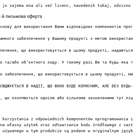
 jo zajema ena ali več licenc, navedenih tukaj, odvisno 
я й письмова оферта
снову для використання Вами відповідних компонентів прог
амного забезпечення у Вашому продукті з метою використан
печення, що використовується в цьому продукті, надаються
о та/або об’єктного коду. У такому разі Ви та будь-яка т
о забезпечення, що використовується в цьому продукті, ми
СЮДЖУЄТЬСЯ В НАДІЇ, ЩО ВОНО БУДЕ КОРИСНИМ, АЛЕ БЕЗ БУДЬ-
, що охоплюється однією або кількома зазначеними тут ліц
 korzystania z odpowiednich komponentów oprogramowania i
na własny użytek oraz odtwarzanie kodu źródłowego z zast
 używanego w tym produkcie są podane w oryginalnym język